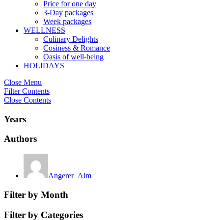
Price for one day
3-Day packages
Week packages
WELLNESS
Culinary Delights
Cosiness & Romance
Oasis of well-being
HOLIDAYS
Close Menu
Filter Contents
Close Contents
Years
Authors
Angerer_Alm
Filter by Month
Filter by Categories