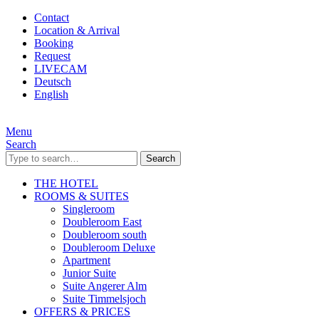
Contact
Location & Arrival
Booking
Request
LIVECAM
Deutsch
English
Menu
Search
Search
THE HOTEL
ROOMS & SUITES
Singleroom
Doubleroom East
Doubleroom south
Doubleroom Deluxe
Apartment
Junior Suite
Suite Angerer Alm
Suite Timmelsjoch
OFFERS & PRICES