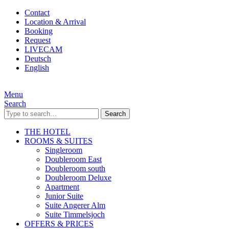
Contact
Location & Arrival
Booking
Request
LIVECAM
Deutsch
English
Menu
Search
Search
THE HOTEL
ROOMS & SUITES
Singleroom
Doubleroom East
Doubleroom south
Doubleroom Deluxe
Apartment
Junior Suite
Suite Angerer Alm
Suite Timmelsjoch
OFFERS & PRICES