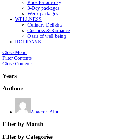
Price for one day
3-Day packages
Week packages
WELLNESS
Culinary Delights
Cosiness & Romance
Oasis of well-being
HOLIDAYS
Close Menu
Filter Contents
Close Contents
Years
Authors
Angerer_Alm
Filter by Month
Filter by Categories