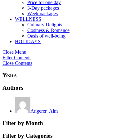
Price for one day
3-Day packages
Week packages
WELLNESS
Culinary Delights
Cosiness & Romance
Oasis of well-being
HOLIDAYS
Close Menu
Filter Contents
Close Contents
Years
Authors
Angerer_Alm
Filter by Month
Filter by Categories