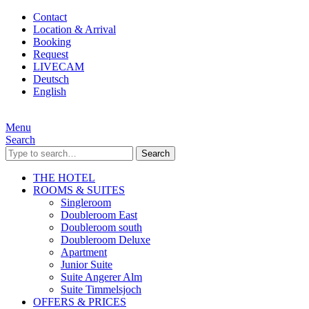
Contact
Location & Arrival
Booking
Request
LIVECAM
Deutsch
English
Menu
Search
Search
THE HOTEL
ROOMS & SUITES
Singleroom
Doubleroom East
Doubleroom south
Doubleroom Deluxe
Apartment
Junior Suite
Suite Angerer Alm
Suite Timmelsjoch
OFFERS & PRICES