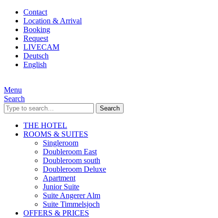
Contact
Location & Arrival
Booking
Request
LIVECAM
Deutsch
English
Menu
Search
Search
THE HOTEL
ROOMS & SUITES
Singleroom
Doubleroom East
Doubleroom south
Doubleroom Deluxe
Apartment
Junior Suite
Suite Angerer Alm
Suite Timmelsjoch
OFFERS & PRICES