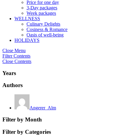
Price for one day
3-Day packages
Week packages
WELLNESS
Culinary Delights
Cosiness & Romance
Oasis of well-being
HOLIDAYS
Close Menu
Filter Contents
Close Contents
Years
Authors
Angerer_Alm
Filter by Month
Filter by Categories