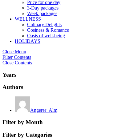
Price for one day
3-Day packages
Week packages
WELLNESS
Culinary Delights
Cosiness & Romance
Oasis of well-being
HOLIDAYS
Close Menu
Filter Contents
Close Contents
Years
Authors
Angerer_Alm
Filter by Month
Filter by Categories