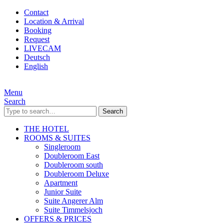
Contact
Location & Arrival
Booking
Request
LIVECAM
Deutsch
English
Menu
Search
Search
THE HOTEL
ROOMS & SUITES
Singleroom
Doubleroom East
Doubleroom south
Doubleroom Deluxe
Apartment
Junior Suite
Suite Angerer Alm
Suite Timmelsjoch
OFFERS & PRICES