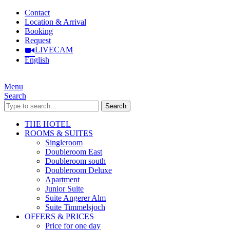
Contact
Location & Arrival
Booking
Request
LIVECAM
English
Menu
Search
Search
THE HOTEL
ROOMS & SUITES
Singleroom
Doubleroom East
Doubleroom south
Doubleroom Deluxe
Apartment
Junior Suite
Suite Angerer Alm
Suite Timmelsjoch
OFFERS & PRICES
Price for one day