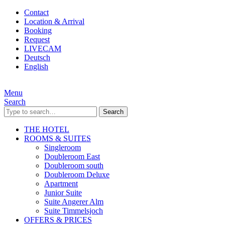
Contact
Location & Arrival
Booking
Request
LIVECAM
Deutsch
English
Menu
Search
Search
THE HOTEL
ROOMS & SUITES
Singleroom
Doubleroom East
Doubleroom south
Doubleroom Deluxe
Apartment
Junior Suite
Suite Angerer Alm
Suite Timmelsjoch
OFFERS & PRICES