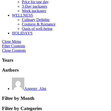
Price for one day
3-Day packages
Week packages
WELLNESS
Culinary Delights
Cosiness & Romance
Oasis of well-being
HOLIDAYS
Close Menu
Filter Contents
Close Contents
Years
Authors
Angerer_Alm
Filter by Month
Filter by Categories