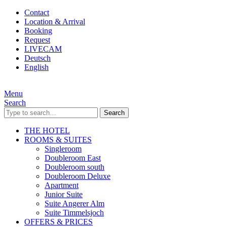
Contact
Location & Arrival
Booking
Request
LIVECAM
Deutsch
English
Menu
Search
Search
THE HOTEL
ROOMS & SUITES
Singleroom
Doubleroom East
Doubleroom south
Doubleroom Deluxe
Apartment
Junior Suite
Suite Angerer Alm
Suite Timmelsjoch
OFFERS & PRICES