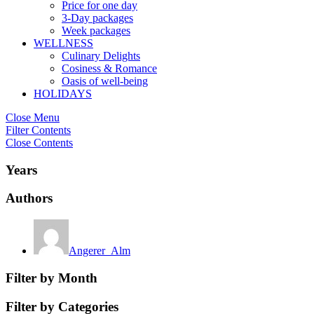
Price for one day
3-Day packages
Week packages
WELLNESS
Culinary Delights
Cosiness & Romance
Oasis of well-being
HOLIDAYS
Close Menu
Filter Contents
Close Contents
Years
Authors
Angerer_Alm
Filter by Month
Filter by Categories