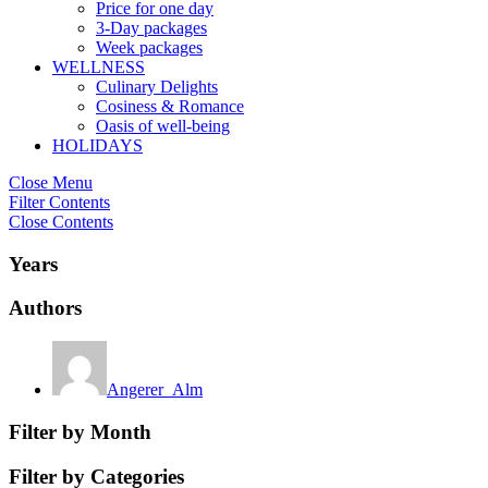
Price for one day
3-Day packages
Week packages
WELLNESS
Culinary Delights
Cosiness & Romance
Oasis of well-being
HOLIDAYS
Close Menu
Filter Contents
Close Contents
Years
Authors
Angerer_Alm
Filter by Month
Filter by Categories