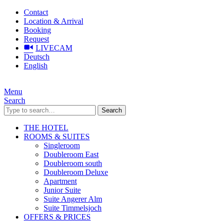
Contact
Location & Arrival
Booking
Request
LIVECAM
Deutsch
English
Menu
Search
Search
THE HOTEL
ROOMS & SUITES
Singleroom
Doubleroom East
Doubleroom south
Doubleroom Deluxe
Apartment
Junior Suite
Suite Angerer Alm
Suite Timmelsjoch
OFFERS & PRICES