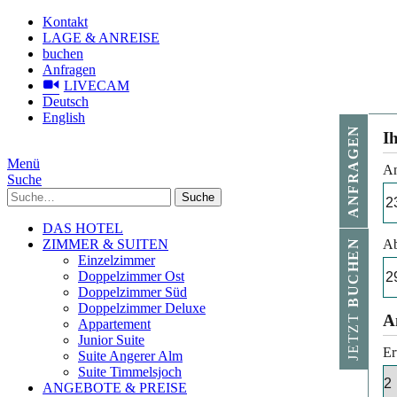
Kontakt
LAGE & ANREISE
buchen
Anfragen
LIVECAM
Deutsch
English
ANFRAGEN
I
Menü
An
Suche
Suche
DAS HOTEL
ZIMMER & SUITEN
Ab
BUCHEN
Einzelzimmer
Doppelzimmer Ost
Doppelzimmer Süd
Doppelzimmer Deluxe
JETZT
A
Appartement
Junior Suite
Er
Suite Angerer Alm
Suite Timmelsjoch
ANGEBOTE & PREISE