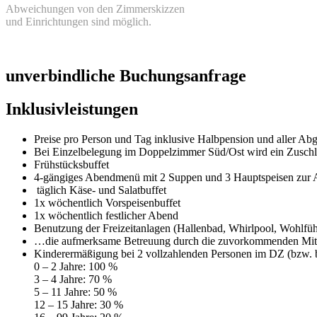
Abweichungen von den Zimmerskizzen
und Einrichtungen sind möglich.
unverbindliche Buchungsanfrage
Inklusivleistungen
Preise pro Person und Tag inklusive Halbpension und aller 
Bei Einzelbelegung im Doppelzimmer Süd/Ost wird ein Zuschla
Frühstücksbuffet
4-gängiges Abendmenü mit 2 Suppen und 3 Hauptspeisen zur
täglich Käse- und Salatbuffet
1x wöchentlich Vorspeisenbuffet
1x wöchentlich festlicher Abend
Benutzung der Freizeitanlagen (Hallenbad, Whirlpool, Wohlfüh
…die aufmerksame Betreuung durch die zuvorkommenden Mita
Kinderermäßigung bei 2 vollzahlenden Personen im DZ (bzw. b
0 – 2 Jahre: 100 %
3 – 4 Jahre: 70 %
5 – 11 Jahre: 50 %
12 – 15 Jahre: 30 %