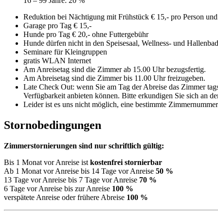
16 – 99 Jahre: 20 %
Reduktion bei Nächtigung mit Frühstück € 15,- pro Person un
Garage pro Tag € 15,-
Hunde pro Tag € 20,- ohne Futtergebühr
Hunde dürfen nicht in den Speisesaal, Wellness- und Hallenba
Seminare für Kleingruppen
gratis WLAN Internet
Am Anreisetag sind die Zimmer ab 15.00 Uhr bezugsfertig.
Am Abreisetag sind die Zimmer bis 11.00 Uhr freizugeben.
Late Check Out: wenn Sie am Tag der Abreise das Zimmer tagsü
Verfügbarkeit anbieten können. Bitte erkundigen Sie sich an de
Leider ist es uns nicht möglich, eine bestimmte Zimmernummer 
Stornobedingungen
Zimmerstornierungen sind nur schriftlich gültig:
Bis 1 Monat vor Anreise ist
kostenfrei stornierbar
Ab 1 Monat vor Anreise bis 14 Tage vor Anreise
50 %
13 Tage vor Anreise bis 7 Tage vor Anreise
70 %
6 Tage vor Anreise bis zur Anreise
100 %
verspätete Anreise oder frühere Abreise
100 %