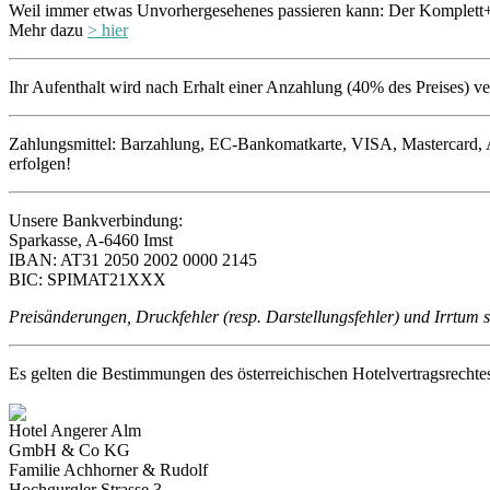
Weil immer etwas Unvorhergesehenes passieren kann: Der Komplett+
Mehr dazu
> hier
Ihr Aufenthalt wird nach Erhalt einer Anzahlung (40% des Preises) ve
Zahlungsmittel: Barzahlung, EC-Bankomatkarte, VISA, Mastercard, A
erfolgen!
Unsere Bankverbindung:
Sparkasse, A-6460 Imst
IBAN: AT31 2050 2002 0000 2145
BIC: SPIMAT21XXX
Preisänderungen, Druckfehler (resp. Darstellungsfehler) und Irrtum
Es gelten die Bestimmungen des österreichischen Hotelvertragsrechte
Hotel Angerer Alm
GmbH & Co KG
Familie Achhorner & Rudolf
Hochgurgler Strasse 3