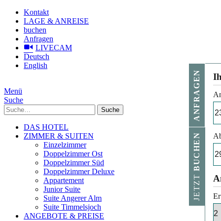
Kontakt
LAGE & ANREISE
buchen
Anfragen
LIVECAM
Deutsch
English
ANFRAGEN
I
Menü
An
Suche
Suche
DAS HOTEL
ZIMMER & SUITEN
Ab
BUCHEN
Einzelzimmer
Doppelzimmer Ost
Doppelzimmer Süd
Doppelzimmer Deluxe
JETZT
A
Appartement
Junior Suite
Er
Suite Angerer Alm
Suite Timmelsjoch
ANGEBOTE & PREISE