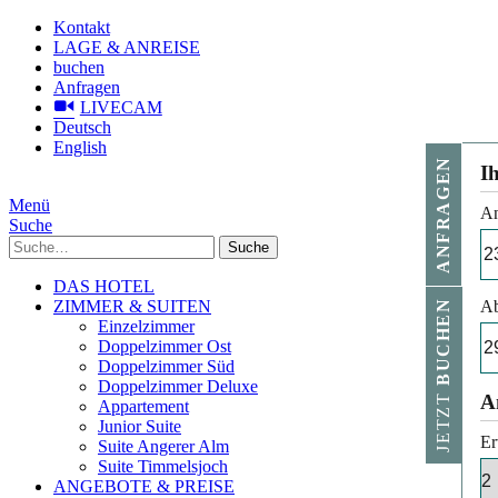
Kontakt
LAGE & ANREISE
buchen
Anfragen
LIVECAM
Deutsch
English
ANFRAGEN
I
Menü
An
Suche
Suche
DAS HOTEL
ZIMMER & SUITEN
Ab
BUCHEN
Einzelzimmer
Doppelzimmer Ost
Doppelzimmer Süd
Doppelzimmer Deluxe
JETZT
A
Appartement
Junior Suite
Er
Suite Angerer Alm
Suite Timmelsjoch
ANGEBOTE & PREISE