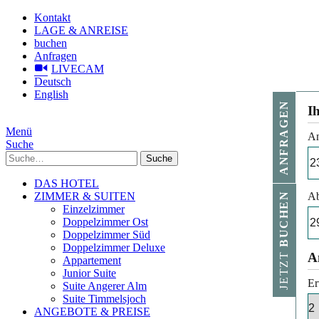
Kontakt
LAGE & ANREISE
buchen
Anfragen
LIVECAM
Deutsch
English
ANFRAGEN
I
Menü
An
Suche
Suche
DAS HOTEL
ZIMMER & SUITEN
Ab
BUCHEN
Einzelzimmer
Doppelzimmer Ost
Doppelzimmer Süd
Doppelzimmer Deluxe
JETZT
A
Appartement
Junior Suite
Er
Suite Angerer Alm
Suite Timmelsjoch
ANGEBOTE & PREISE