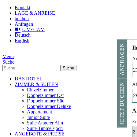
Kontakt
LAGE & ANREISE
buchen
Anfragen
LIVECAM
Deutsch
English
ANFRAGEN
I
Menü
An
Suche
Suche
DAS HOTEL
ZIMMER & SUITEN
Ab
BUCHEN
Einzelzimmer
Doppelzimmer Ost
Doppelzimmer Süd
Doppelzimmer Deluxe
JETZT
A
Appartement
Junior Suite
Er
Suite Angerer Alm
Suite Timmelsjoch
ANGEBOTE & PREISE