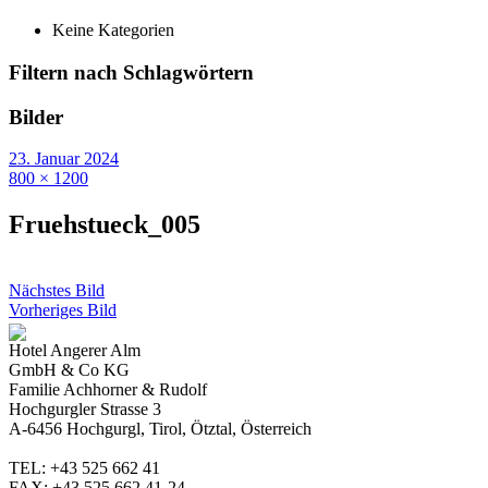
Keine Kategorien
Filtern nach Schlagwörtern
Bilder
23. Januar 2024
800 × 1200
Fruehstueck_005
Nächstes Bild
Vorheriges Bild
Hotel Angerer Alm
GmbH & Co KG
Familie Achhorner & Rudolf
Hochgurgler Strasse 3
A-6456 Hochgurgl, Tirol, Ötztal, Österreich
TEL: +43 525 662 41
FAX: +43 525 662 41-24