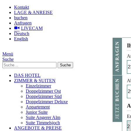
Kontakt
LAGE & ANREISE
buchen
Anfragen
LIVECAM
Deutsch
English
ANFRAGEN
I
Menü
A
Suche
Suche
DAS HOTEL
ZIMMER & SUITEN
A
BUCHEN
Einzelzimmer
Doppelzimmer Ost
Doppelzimmer Süd
Doppelzimmer Deluxe
JETZT
A
Appartement
Junior Suite
E
Suite Angerer Alm
Suite Timmelsjoch
ANGEBOTE & PREISE