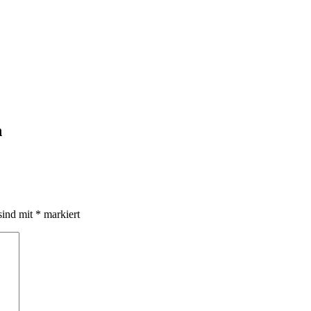
h
sind mit
*
markiert