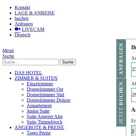
Kontakt
LAGE & ANREISE
buchen
Anfragen
LIVECAM
Deutsch
ANFRAGEN
I
Menü
Suche
An
Suche
DAS HOTEL
ZIMMER & SUITEN
Einzelzimmer
Ab
BUCHEN
Doppelzimmer Ost
Doppelzimmer Süd
Doppelzimmer Deluxe
Appartement
JETZT
A
Junior Suite
Suite Angerer Alm
Er
Suite Timmelsjoch
ANGEBOTE & PREISE
Tages Preise