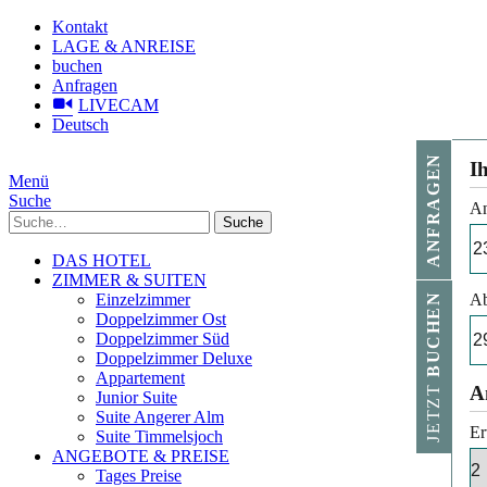
Kontakt
LAGE & ANREISE
buchen
Anfragen
LIVECAM
Deutsch
ANFRAGEN
I
Menü
Suche
An
Suche
DAS HOTEL
ZIMMER & SUITEN
Einzelzimmer
Ab
BUCHEN
Doppelzimmer Ost
Doppelzimmer Süd
Doppelzimmer Deluxe
Appartement
JETZT
A
Junior Suite
Suite Angerer Alm
Er
Suite Timmelsjoch
ANGEBOTE & PREISE
Tages Preise