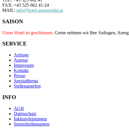
FAX: +43 525 662 41-24
MAIL:
info@hotel-angereralm.at
SAISON
Unser Hotel ist geschlossen.
Gerne nehmen wir Ihre Anfragen, Anre
SERVICE
Anfrage
Anreise
Impressum
Kontakt
Presse
Spezialthema
Stellenangebot
INFO
AGB
Datenschutz
Inklusivleistungen
Stornobedingungen