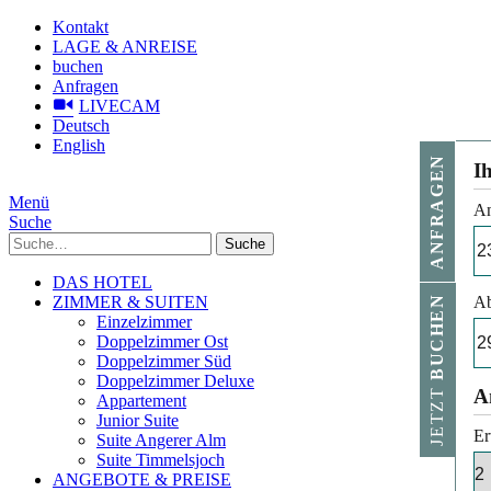
Kontakt
LAGE & ANREISE
buchen
Anfragen
LIVECAM
Deutsch
English
ANFRAGEN
I
Menü
An
Suche
Suche
DAS HOTEL
ZIMMER & SUITEN
Ab
BUCHEN
Einzelzimmer
Doppelzimmer Ost
Doppelzimmer Süd
Doppelzimmer Deluxe
JETZT
A
Appartement
Junior Suite
Er
Suite Angerer Alm
Suite Timmelsjoch
ANGEBOTE & PREISE